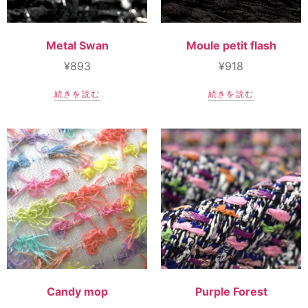
Metal Swan
Moule petit flash
¥
893
¥
918
続きを読む
続きを読む
Candy mop
Purple Forest