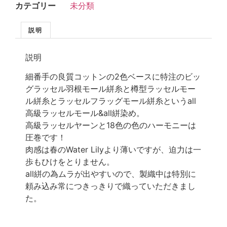
カテゴリー
未分類
説明
説明
細番手の良質コットンの2色ベースに特注のビッ
グラッセル羽根モール絣糸と樽型ラッセルモー
ル絣糸とラッセルフラッグモール絣糸というall
高級ラッセルモール&all絣染め。
高級ラッセルヤーンと18色の色のハーモニーは
圧巻です！
肉感は春のWater Lilyより薄いですが、迫力は一
歩もひけをとりません。
all絣の為ムラが出やすいので、製織中は特別に
頼み込み常につきっきりで織っていただきまし
た。