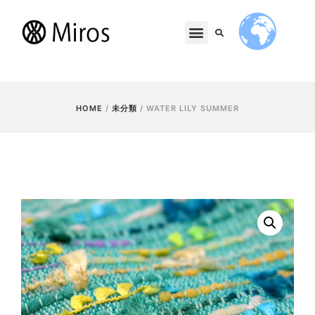
HOME
/
未分類
/ WATER LILY SUMMER